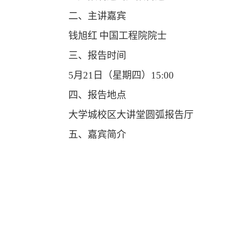
二、主讲嘉宾
钱旭红
中国工程院院士
三、报告时间
5
月
2
1
日（星期
四
）
15:00
四、报告地点
大学城校区
大讲堂圆弧报告厅
五
、嘉宾简介