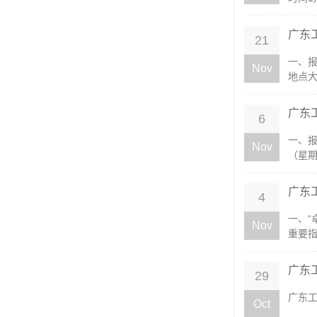
广东
21
一、报
Nov
地点大
广东
6
一、
Nov
（星期五
广东
4
一、“
Nov
重要指
广东
29
广东工
Oct