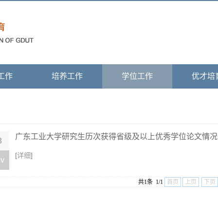
工作
培养工作
学位工作
优才培
广东工业大学研究生历次获得省级及以上优秀学位论文情况
3
[
详细
]
v
共1条 1/1
首页
上页
下页